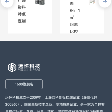
户的
面
物料
积：1
特点
㎡
定制
回流
比控
了
制：
解
磁力
更
式
多
了
解
更
1688旗舰店
多
远怀科技成立于2009年，上股交科创板挂牌企业（股票代码：
300560）、国家高新技术企业、专精特新企业，是一家为全球客
户提供反应、浓缩、分离、纯化、温控整体解决方案和设备的综