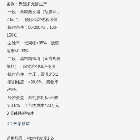
案例：聚醚多元醇生产
·一段：薄膜蒸发器（刮膜式，
2.5m²），脱除低聚物和溶剂
·操作条件：50-200Pa，130-
150℃
·去除率：低聚物>95%，残留
溶剂<0.03%
·二段：填料精馏塔（金属规整
填料），回收溶剂循环使用
·操作条件：常压，回流比3:1
·溶剂纯度：>99.8%，回收率
>98%
·经济效益：溶剂损耗从5%降
至0.8%，年节约成本420万元
3 节能降耗技术
3.1 热泵精馏
适用场景：相对挥发度1.2-