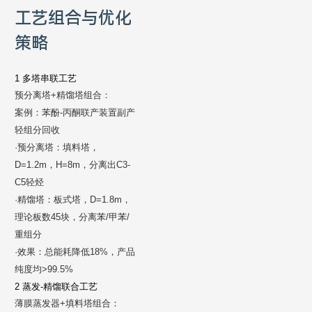
工艺组合与优化
策略
1 多塔串联工艺
预分离塔+精馏塔组合：
案例：苯酚-丙酮联产装置副产
轻组分回收
·预分离塔：填料塔，
D=1.2m，H=8m，分离出C3-
C5轻烃
·精馏塔：板式塔，D=1.8m，
理论板数45块，分离苯/甲苯/
重组分
·效果：总能耗降低18%，产品
纯度均>99.5%
2 蒸发-精馏联合工艺
薄膜蒸发器+填料塔组合：