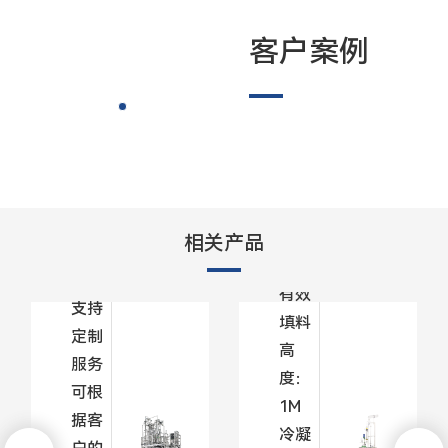
客户案例
玻璃
精馏
塔
型
不锈
号：
钢精
YFT-
相关产品
馏塔
50
有效
支持
填料
定制
高
服务
度：
可根
1M
据客
冷凝