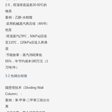
2.0，塔顶塔底温差20-50℃的
物系
案例：乙醇-水精馏
·采用机械蒸汽再压缩（MVR）
热泵
·塔顶蒸汽(78℃，50kPa)压缩
至110℃，120kPa后送入再沸
器
·节能效果：蒸汽消耗降低
65%，年节约成本180万元（1
万吨/年）
3.2 热耦合精馏
隔壁塔技术（Dividing Wall
Column）：
案例：苯-甲苯-二甲苯三组分分
离