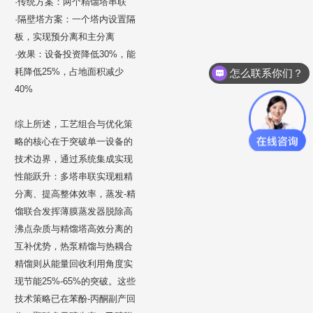
·传统方案：两个精馏塔串联
·隔壁塔方案：一个塔内设置隔
板，实现预分离和主分离
·效果：设备投资降低30%，能
耗降低25%，占地面积减少
怎么联系你们？
40%
综上所述，工艺组合与优化策
略的核心在于突破单一设备的
技术边界，通过系统集成实现
性能跃升：多塔串联实现粗精
分离、提高整体效率，蒸发-精
馏联合发挥薄膜蒸发器脱除高
沸点杂质与精馏塔高效分离的
互补优势，热泵精馏与热耦合
精馏则从能量回收利用角度实
现节能25%-65%的突破。这些
技术策略已在苯酚-丙酮副产回