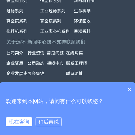
恒温箱系列
恒温箱系列
新材料行业
过滤系列
工业过滤系列
生命科学
真空泵系列
真空泵系列
环保回收
搅拌机系列
工业离心机系列
香精香料
关于远怀
新闻中心
技术支持
联系我们
公司简介
行业资讯
常见问题
在线购买
企业资质
公司动态
视频中心
联系工程师
企业发展史
展会集锦
联系地址
×
欢迎来到本网站，请问有什么可以帮您？
Powered
Copyright ©2026.上海远怀智能科技股份有限公司
by
All rights reserved
沪ICP备2025109777号
现在咨询
稍后再说
Webfoss
在线咨询
电话咨询