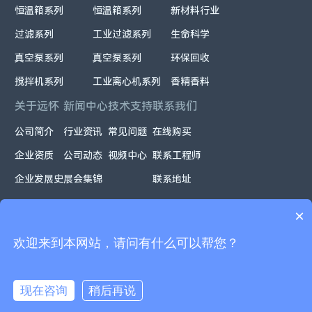
恒温箱系列
恒温箱系列
新材料行业
过滤系列
工业过滤系列
生命科学
真空泵系列
真空泵系列
环保回收
搅拌机系列
工业离心机系列
香精香料
关于远怀
新闻中心
技术支持
联系我们
公司简介
行业资讯
常见问题
在线购买
企业资质
公司动态
视频中心
联系工程师
企业发展史
展会集锦
联系地址
×
欢迎来到本网站，请问有什么可以帮您？
Powered
Copyright ©2026.上海远怀智能科技股份有限公司
by
All rights reserved
沪ICP备2025109777号
现在咨询
稍后再说
Webfoss
在线咨询
电话咨询