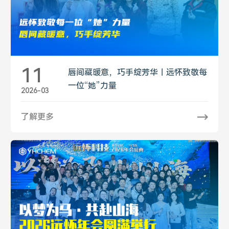
11
唇间藏暖意，巧手绽芳华｜远怀致敬每
一位“她”力量
2026-03
了解更多