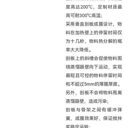
度高达200℃，定制材质最
高可耐300℃高温；
采用垂直刮板成膜设计，物
料在加热壁上的停留时间仅
为十几秒，物料热分解的概
率大大降低。
刮板上的斜槽会促使物料围
绕蒸馏器壁向下运动，实现
最短且可控的物料停留时间
和不超过5mm的薄膜厚度。
另外，刮板不会将物料甩离
蒸馏器壁，造成污染；
刮板与骨架之间有缓冲弹
簧，成膜效果好，保证搅拌
桨稳定运转；