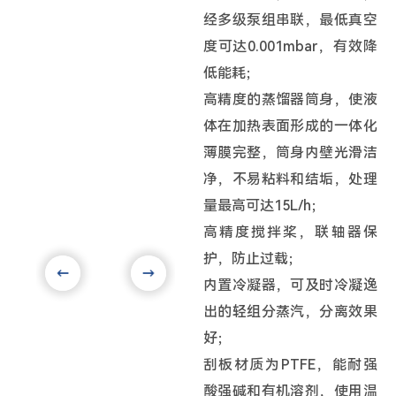
经多级泵组串联，最低真空
度可达0.001mbar，有效降
低能耗；
高精度的蒸馏器筒身，使液
体在加热表面形成的一体化
薄膜完整，筒身内壁光滑洁
净，不易粘料和结垢，处理
量最高可达15L/h；
高精度搅拌桨，联轴器保
护，防止过载；
内置冷凝器，可及时冷凝逸
出的轻组分蒸汽，分离效果
好；
刮板材质为PTFE，能耐强
酸强碱和有机溶剂，使用温