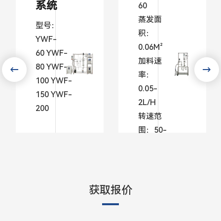
系统
60
蒸发面
型号：
积：
YWF-
0.06M²
60 YWF-
加料速
80 YWF-
率：
100 YWF-
0.05-
150 YWF-
2L/H
200
转速范
围：50-
了解
300RPM
更多
了
获取报价
解
更
多