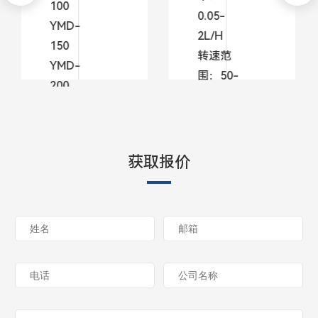
100
0.05-
YMD-
2L/H
150
转速范
YMD-
围：50-
200
300RPM
了
了
解
获取报价
解
更
更
多
多