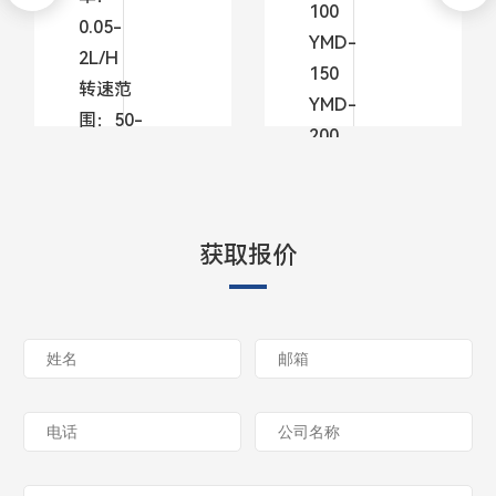
100
100
0.05-
150
YMD-
2L/H
200
150
转速范
YMD-
围：50-
200
了解
300RPM
更多
了
了
解
获取报价
解
更
更
多
多