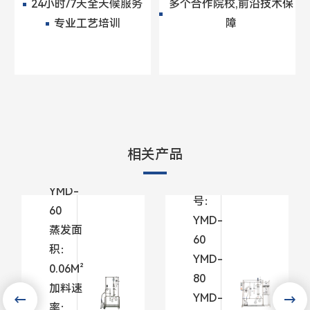
24小时/7天全天候服务
多个合作院校,前沿技术保
专业工艺培训
障
玻璃
玻璃
短程
短程
分子
分子
蒸馏
蒸馏
相关产品
玻
型号：
型
膜
YMD-
号：
系
60
YMD-
蒸发面
型号
60
积：
YWF
YMD-
0.06M²
60 
80
加料速
80 
YMD-
率：